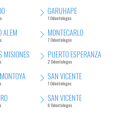
DO
GARUHAPE
s
1 Odontologos
O ALEM
MONTECARLO
s
7 Odontologos
S MISIONES
PUERTO ESPERANZA
s
2 Odontologos
 MONTOYA
SAN VICENTE
s
1 Odontologos
DRO
SAN VICENTE
s
6 Odontologos